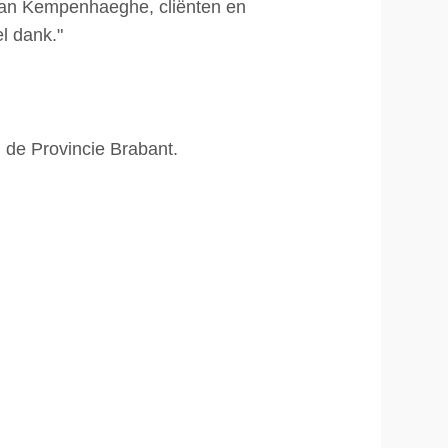
van Kempenhaeghe, cliënten en
l dank."
n de Provincie Brabant.