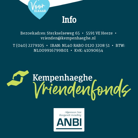
Info
Bezoekadres: Sterkselseweg 65
5591 VE Heeze
vrienden@kempenhaeghe.nl
T (040) 2279105
IBAN: NL40 RABO 0120 3208 51
BTW:
NL009916799B01
KvK: 41090654