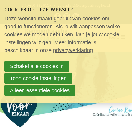
Sla
Ons telefoon:
Ons e-mailadres:
T (040) 2279105
vrienden@kempenhaeghe.nl
COOKIES OP DEZE WEBSITE
links
Bezoek
Deze website maakt gebruik van cookies om
over
onze
Home
goed te functioneren. Als je wilt aanpassen welke
social
Spring
cookies we mogen gebruiken, kan je jouw cookie-
Nieuws
media
Menu
naar
instellingen wijzigen. Meer informatie is
pagina's:
Vrienden
beschikbaar in onze
de
privacyverklaring
.
Aanvragen
navigatie
Schakel alle cookies in
Spring
Over ons
naar
Toon cookie-instellingen
de
Doneer
Alleen essentiële cookies
inhoud