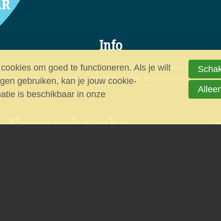
Info
ookies om goed te functioneren. Als je wilt
ekadres: Sterkselseweg 65
5591 VE Heeze
vrienden@kempenhaegh
Schak
9105
IBAN: NL40 RABO 0120 3208 51
BTW: NL009916799B01
KvK
en gebruiken, kan je jouw cookie-
Allee
matie is beschikbaar in onze
riendenfonds september 2020 | Niets mag zonder toestemming worden 