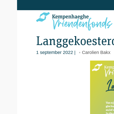
Sla
links
over
Spring
naar
Langgekoester
de
navigatie
1 september 2022
Carolien Bakx
Spring
naar
de
inhoud