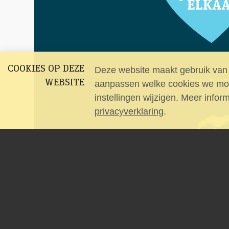
COOKIES OP DEZE
Deze website maakt gebruik van c
Bezo
WEBSITE
T (040) 227
aanpassen welke cookies we mog
instellingen wijzigen. Meer infor
privacyverklaring
.
copyright Kempenhaeghe V
Powered by
Procurios