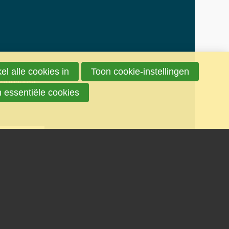
e.nl
el alle cookies in
Toon cookie-instellingen
: 41090654
n essentiële cookies
overgenomen uit deze site