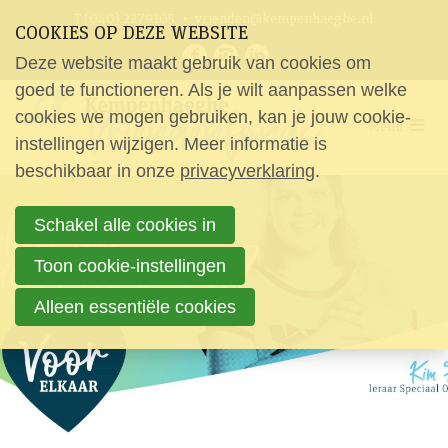
Sla
Ons telefoon:
Ons e-mailadres:
T (040) 2279105
vrienden@kempenhaeghe.nl
COOKIES OP DEZE WEBSITE
links
Bezoek
Deze website maakt gebruik van cookies om
over
onze
Home
goed te functioneren. Als je wilt aanpassen welke
social
Spring
cookies we mogen gebruiken, kan je jouw cookie-
Nieuws
media
Menu
naar
instellingen wijzigen. Meer informatie is
pagina's:
Vrienden
beschikbaar in onze
de
privacyverklaring
.
Vrienden worden
navigatie
Ik word Hartsvriend
Schakel alle cookies in
Spring
Ik word Huisvriend
naar
Ik word Schoolvriend
Toon cookie-instellingen
de
Ik word Levensvriend
Alleen essentiële cookies
inhoud
Ik word Bedrijfsvriend
Aanvragen
Over ons